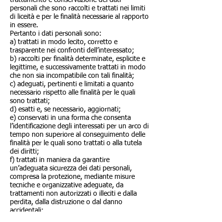
trattamento e conservazione dei dati
personali che sono raccolti e trattati nei limiti
di liceità e per le finalità necessarie al rapporto
in essere.
Pertanto i dati personali sono:
a) trattati in modo lecito, corretto e
trasparente nei confronti dell’interessato;
b) raccolti per finalità determinate, esplicite e
legittime, e successivamente trattati in modo
che non sia incompatibile con tali finalità;
c) adeguati, pertinenti e limitati a quanto
necessario rispetto alle finalità per le quali
sono trattati;
d) esatti e, se necessario, aggiornati;
e) conservati in una forma che consenta
l’identificazione degli interessati per un arco di
tempo non superiore al conseguimento delle
finalità per le quali sono trattati o alla tutela
dei diritti;
f) trattati in maniera da garantire
un’adeguata sicurezza dei dati personali,
compresa la protezione, mediante misure
tecniche e organizzative adeguate, da
trattamenti non autorizzati o illeciti e dalla
perdita, dalla distruzione o dal danno
accidentali;
g) trattati in modo tale che il titolare del